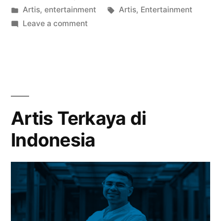
by
Posted
Tags:
Artis
,
entertainment
Artis
,
Entertainment
100
in
on
Leave a comment
Perempuan
Artis
Indonesia
Tercantik
Masuk
di
Daftar
100
Dunia”
Perempuan
Artis Terkaya di
Tercantik
Indonesia
di
Dunia