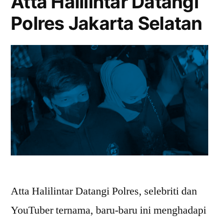
Atta Halilintar Datangi
yang
Polres Jakarta Selatan
Selalu
Berhasil
Mencuri
Perhatian
Atta Halilintar Datangi Polres, selebriti dan
YouTuber ternama, baru-baru ini menghadapi