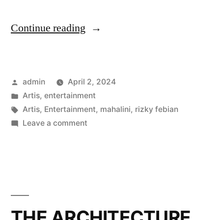
“Rizky
Continue reading
Febian
dan
Posted
admin
April 2, 2024
Mahalini”
by
Posted
Artis
,
entertainment
in
Tags:
Artis
,
Entertainment
,
mahalini
,
rizky febian
on
Leave a comment
Rizky
Febian
dan
Mahalini
THE ARCHITECTURE