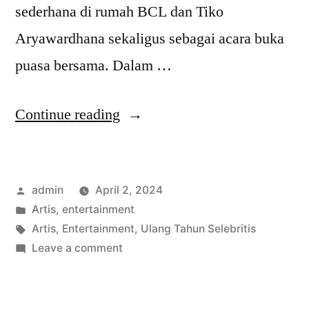
sederhana di rumah BCL dan Tiko
Aryawardhana sekaligus sebagai acara buka
puasa bersama. Dalam …
“Ulang
Continue reading
tahun
BCL
Posted
admin
April 2, 2024
ke41”
by
Posted
Artis
,
entertainment
in
Tags:
Artis
,
Entertainment
,
Ulang Tahun Selebritis
on
Leave a comment
Ulang
tahun
BCL