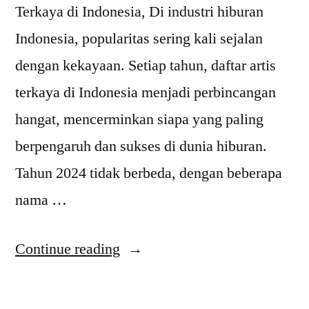
Terkaya di Indonesia, Di industri hiburan
Indonesia, popularitas sering kali sejalan
dengan kekayaan. Setiap tahun, daftar artis
terkaya di Indonesia menjadi perbincangan
hangat, mencerminkan siapa yang paling
berpengaruh dan sukses di dunia hiburan.
Tahun 2024 tidak berbeda, dengan beberapa
nama …
“5
Continue reading
Artis
Terkaya