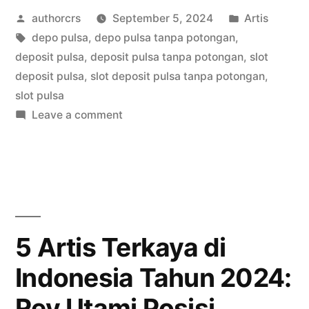
Posted
Posted
authorcrs
September 5, 2024
Artis
Polres
by
Tags:
in
depo pulsa
,
depo pulsa tanpa potongan
,
Jakarta
deposit pulsa
,
deposit pulsa tanpa potongan
,
slot
Selatan”
deposit pulsa
,
slot deposit pulsa tanpa potongan
,
slot pulsa
on
Leave a comment
Atta
Halilintar
Datangi
Polres
Jakarta
Selatan
5 Artis Terkaya di
Indonesia Tahun 2024:
Rey Utami Posisi