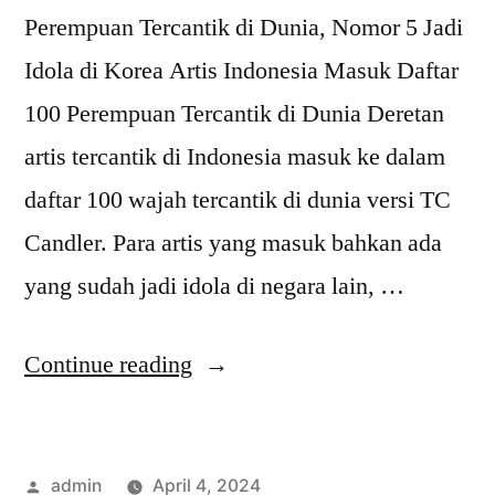
Perempuan Tercantik di Dunia, Nomor 5 Jadi
Idola di Korea Artis Indonesia Masuk Daftar
100 Perempuan Tercantik di Dunia Deretan
artis tercantik di Indonesia masuk ke dalam
daftar 100 wajah tercantik di dunia versi TC
Candler. Para artis yang masuk bahkan ada
yang sudah jadi idola di negara lain, …
“Artis
Continue reading
Indonesia
Masuk
Posted
admin
April 4, 2024
Daftar