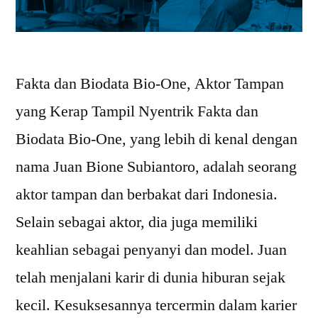
Fakta dan Biodata Bio-One, Aktor Tampan
yang Kerap Tampil Nyentrik Fakta dan
Biodata Bio-One, yang lebih di kenal dengan
nama Juan Bione Subiantoro, adalah seorang
aktor tampan dan berbakat dari Indonesia.
Selain sebagai aktor, dia juga memiliki
keahlian sebagai penyanyi dan model. Juan
telah menjalani karir di dunia hiburan sejak
kecil. Kesuksesannya tercermin dalam karier