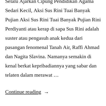
Selalu Ajarkan Cipung Pendidikan Agama
Sedari Kecil, Aksi Sus Rini Tuai Banyak
Pujian Aksi Sus Rini Tuai Banyak Pujian Rini
Perdiyanti atau kerap di sapa Sus Rini adalah
suster atau pengasuh anak kedua dari
pasangan fenomenal Tanah Air, Raffi Ahmad
dan Nagita Slavina. Namanya semakin di
kenal berkat kepribadiannya yang sabar dan
telaten dalam merawat …
“Aksi
Continue reading
Sus