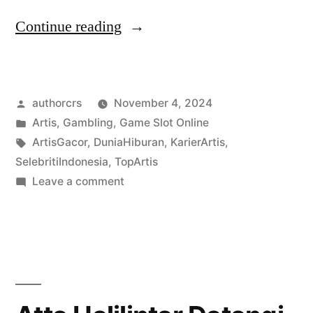
“Artis
Continue reading
dengan
Karier
Posted
authorcrs
November 4, 2024
Slot
by
Posted
Artis
,
Gambling
,
Game Slot Online
Gacor
in
Tags:
ArtisGacor
,
DuniaHiburan
,
KarierArtis
,
Selebriti
SelebritiIndonesia
,
TopArtis
on
Leave a comment
yang
Artis
Selalu
dengan
Karier
Berhasil
Slot
Mencuri
Gacor
Perhatian”
Selebriti