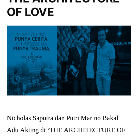
OF LOVE
Nicholas Saputra dan Putri Marino Bakal
Adu Akting di ‘THE ARCHITECTURE OF