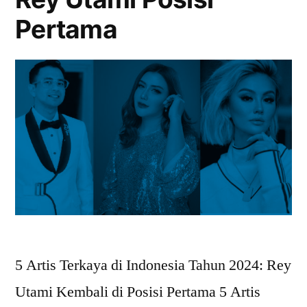
Pertama
5 Artis Terkaya di Indonesia Tahun 2024: Rey
Utami Kembali di Posisi Pertama 5 Artis