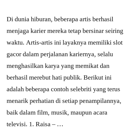
Di dunia hiburan, beberapa artis berhasil
menjaga karier mereka tetap bersinar seiring
waktu. Artis-artis ini layaknya memiliki slot
gacor dalam perjalanan kariernya, selalu
menghasilkan karya yang memikat dan
berhasil merebut hati publik. Berikut ini
adalah beberapa contoh selebriti yang terus
menarik perhatian di setiap penampilannya,
baik dalam film, musik, maupun acara
televisi. 1. Raisa – …