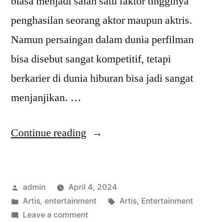
biasa menjadi salah satu faktor tingginya
penghasilan seorang aktor maupun aktris.
Namun persaingan dalam dunia perfilman
bisa disebut sangat kompetitif, tetapi
berkarier di dunia hiburan bisa jadi sangat
menjanjikan. …
“Aktor
Continue reading
dan
Aktris
Posted
admin
April 4, 2024
Hollywood
by
Posted
Tags:
Artis
,
entertainment
Artis
,
Entertainment
Dengan
in
on
Leave a comment