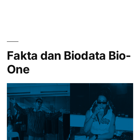
Bayaran
Aktor
dan
Termahal”
Aktris
Hollywood
Dengan
Bayaran
Fakta dan Biodata Bio-
Termahal
One