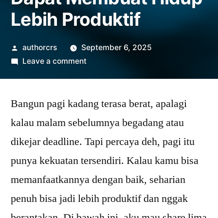
Lebih Produktif
Posted
authorcrs
September 6, 2025
by
on
Leave a comment
5
Kebiasaan
Bangun pagi kadang terasa berat, apalagi
Pagi
Yang
kalau malam sebelumnya begadang atau
Dapat
dikejar deadline. Tapi percaya deh, pagi itu
Membuat
Hidup
punya kekuatan tersendiri. Kalau kamu bisa
Lebih
memanfaatkannya dengan baik, seharian
Produktif
penuh bisa jadi lebih produktif dan nggak
berantakan. Di bawah ini, aku mau share lima