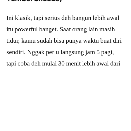
Ini klasik, tapi serius deh bangun lebih awal
itu powerful banget. Saat orang lain masih
tidur, kamu sudah bisa punya waktu buat diri
sendiri. Nggak perlu langsung jam 5 pagi,
tapi coba deh mulai 30 menit lebih awal dari
biasanya.
Kenapa harus hindari tombol snooze? Karena
snooze itu bikin tubuh dan otak malah jadi
lebih lelah. Setiap kali kamu tidur sebentar
setelah bangun, kamu masuk ke fase tidur