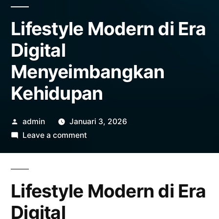
Lifestyle Modern di Era
Digital
Menyeimbangkan
Kehidupan
Posted
admin
Januari 3, 2026
by
on
Leave a comment
Lifestyle
Modern
di
Lifestyle Modern di Era
Era
Digital
Digital
Menyeimbangkan