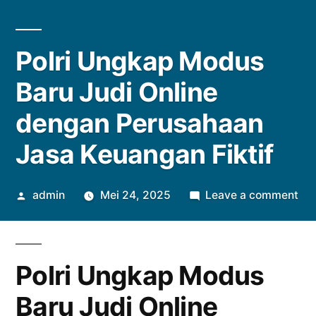
Polri Ungkap Modus
Baru Judi Online
dengan Perusahaan
Jasa Keuangan Fiktif
Posted
on
admin
Mei 24, 2025
Leave a comment
by
Pol
Un
Mo
Polri Ungkap Modus
Bar
Jud
Baru Judi Online
Onl