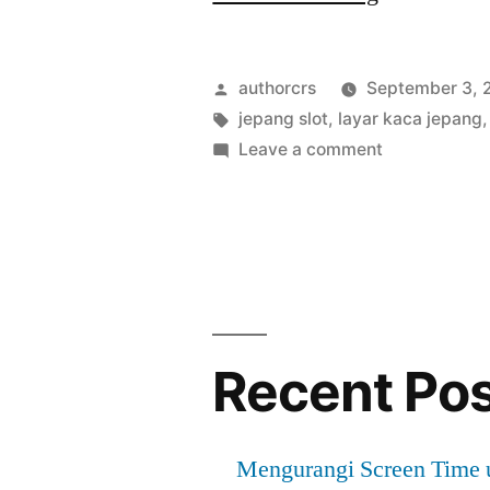
Jepang
yang
Posted
authorcrs
September 3, 
Menginspir
by
Tags:
jepang slot
,
layar kaca jepang
on
Leave a comment
Dunia
Artis
Slot:
Jepang
yang
Lebih
Menginspiras
dari
Dunia
Sekadar
Slot:
Lebih
Recent Po
Ketenaran”
dari
Sekadar
Ketenaran
Mengurangi Screen Time 