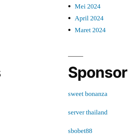
Mei 2024
April 2024
Maret 2024
s
Sponsor
sweet bonanza
server thailand
sbobet88