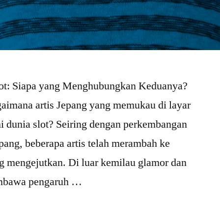
Slot: Siapa yang Menghubungkan Keduanya?
gaimana artis Jepang yang memukau di layar
i dunia slot? Seiring dengan perkembangan
pang, beberapa artis telah merambah ke
ng mengejutkan. Di luar kemilau glamor dan
embawa pengaruh …