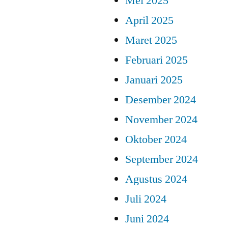
Mei 2025
April 2025
Maret 2025
Februari 2025
Januari 2025
Desember 2024
November 2024
Oktober 2024
September 2024
Agustus 2024
Juli 2024
Juni 2024