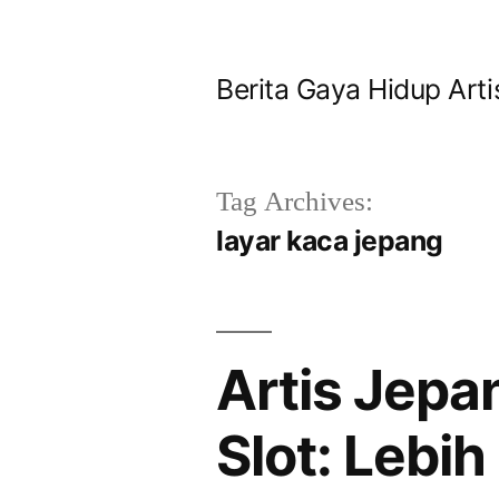
Skip
to
Berita Gaya Hidup Arti
content
Tag Archives:
layar kaca jepang
Artis Jepa
Slot: Lebi