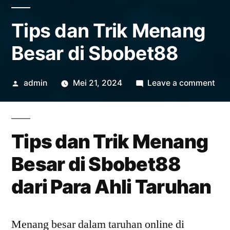
Tips dan Trik Menang
Besar di Sbobet88
Posted
on
admin
Mei 21, 2024
Leave a comment
by
Tip
dan
Trik
Tips dan Trik Menang
Me
Bes
Besar di Sbobet88
di
dari Para Ahli Taruhan
Sbo
Menang besar dalam taruhan online di