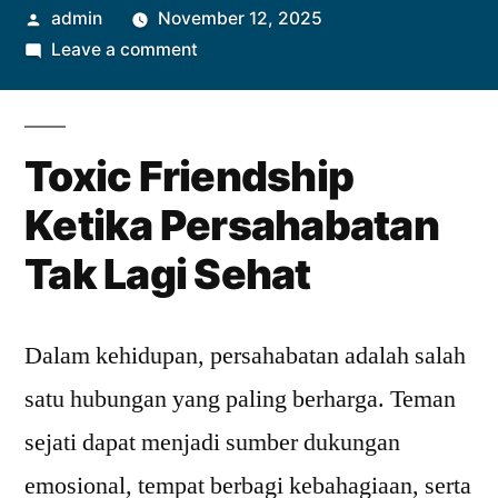
Posted
admin
November 12, 2025
by
on
Leave a comment
Toxic
Friendship
Ketika
Toxic Friendship
Persahabatan
Tak
Ketika Persahabatan
Lagi
Tak Lagi Sehat
Sehat
Dalam kehidupan, persahabatan adalah salah
satu hubungan yang paling berharga. Teman
sejati dapat menjadi sumber dukungan
emosional, tempat berbagi kebahagiaan, serta